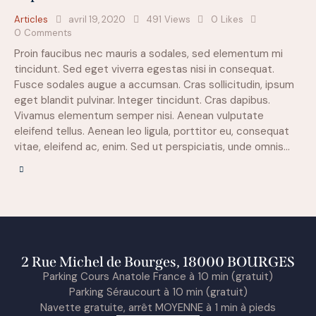
Articles
avril 19, 2020
491
Views
0
Likes
0
Comments
Proin faucibus nec mauris a sodales, sed elementum mi
tincidunt. Sed eget viverra egestas nisi in consequat.
Fusce sodales augue a accumsan. Cras sollicitudin, ipsum
eget blandit pulvinar. Integer tincidunt. Cras dapibus.
Vivamus elementum semper nisi. Aenean vulputate
eleifend tellus. Aenean leo ligula, porttitor eu, consequat
vitae, eleifend ac, enim. Sed ut perspiciatis, unde omnis…
2 Rue Michel de Bourges, 18000 BOURGES
Parking Cours Anatole France à 10 min (gratuit)
Parking Séraucourt à 10 min (gratuit)
Navette gratuite, arrêt MOYENNE à 1 min à pieds